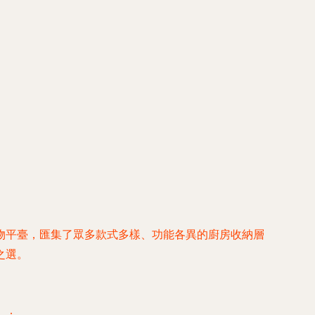
物平臺，匯集了眾多款式多樣、功能各異的廚房收納層
之選。
）：