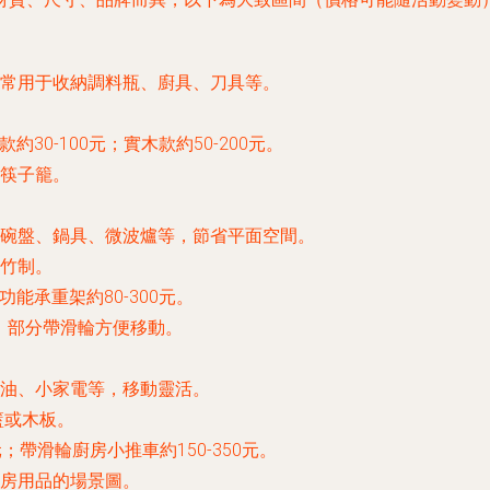
常用于收納調料瓶、廚具、刀具等。
約30-100元；實木款約50-200元。
筷子籠。
碗盤、鍋具、微波爐等，節省平面空間。
竹制。
功能承重架約80-300元。
），部分帶滑輪方便移動。
油、小家電等，移動靈活。
籃或木板。
元；帶滑輪廚房小推車約150-350元。
房用品的場景圖。