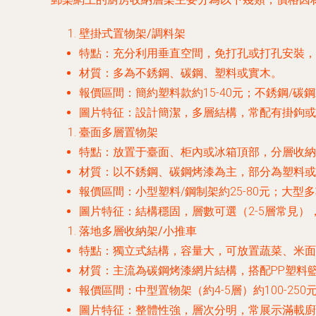
壁掛式置物架/調料架
特點
：充分利用垂直空間，免打孔或打孔安裝，
材質
：多為不銹鋼、碳鋼、塑料或實木。
報價區間
：簡約塑料款約15-40元；不銹鋼/碳鋼款
圖片特征
：設計簡潔，多層結構，常配有掛鉤或
臺面多層置物架
特點
：放置于臺面、柜內或冰箱頂部，分層收納
材質
：以不銹鋼、碳鋼烤漆為主，部分為塑料或
報價區間
：小型塑料/鋼制架約25-80元；大型多
圖片特征
：結構穩固，層數可選（2-5層常見
落地多層收納架/小推車
特點
：獨立式結構，容量大，可放置蔬菜、米面
材質
：主流為碳鋼烤漆網片結構，搭配PP塑料
報價區間
：中型置物架（約4-5層）約100-250
圖片特征
：整體性強，層次分明，常展示滿載廚