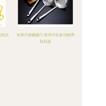
里的沉
加厚不銹鋼漏勺 廚房中的多功能撈
取利器