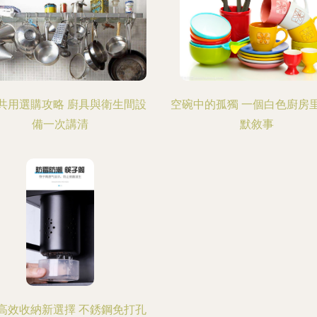
共用選購攻略 廚具與衛生間設
空碗中的孤獨 一個白色廚房
備一次講清
默敘事
高效收納新選擇 不銹鋼免打孔