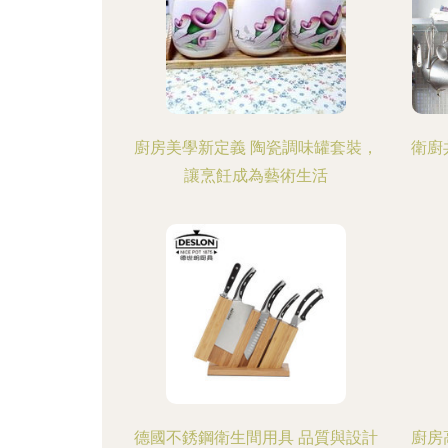
廚房美學新定義 陶瓷調味罐套裝，
衛廚
讓烹飪成為藝術生活
德國不銹鋼衛生間用具 品質與設計
廚房