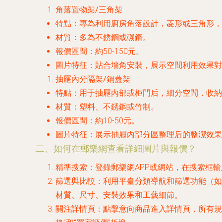
角落置物架/三角架
特點
：專為利用廚房角落設計，菱形或三角形，
材質
：多為不銹鋼或碳鋼。
報價區間
：約50-150元。
圖片特征
：貼合墻角安裝，展示空間利用效果對
抽屜內分隔架/鍋蓋架
特點
：用于抽屜內部或柜門后，細分空間，收納
材質
：塑料、不銹鋼或竹制。
報價區間
：約10-50元。
圖片特征
：展示抽屜內部分區整理后的整潔效果
二、如何在郵樂網查看詳細圖片與報價？
精準搜索
：登錄郵樂網APP或網站，在搜索框輸入
篩選與比較
：利用平臺分類導航和篩選功能（如
材質、尺寸、安裝效果和工藝細節。
關注詳情頁
：點擊意向商品進入詳情頁，所有規