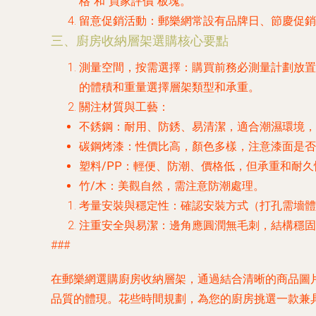
格”和“買家評價”板塊。
留意促銷活動
：郵樂網常設有品牌日、節慶促銷
三、廚房收納層架選購核心要點
測量空間，按需選擇
：購買前務必測量計劃放置
的體積和重量選擇層架類型和承重。
關注材質與工藝
：
不銹鋼
：耐用、防銹、易清潔，適合潮濕環境，
碳鋼烤漆
：性價比高，顏色多樣，注意漆面是否
塑料/PP
：輕便、防潮、價格低，但承重和耐久
竹/木
：美觀自然，需注意防潮處理。
考量安裝與穩定性
：確認安裝方式（打孔需墻體
注重安全與易潔
：邊角應圓潤無毛刺，結構穩固
###
在郵樂網選購廚房收納層架，通過結合清晰的商品圖
品質的體現。花些時間規劃，為您的廚房挑選一款兼