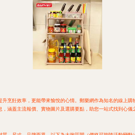
提升烹飪效率，更能帶來愉悅的心情。郵樂網作為知名的線上購
息，涵蓋主流報價、實物圖片及選購要點，助您一站式找到心儀
材質、尺寸、品牌而異，以下為大致區間（價格可能隨活動變動