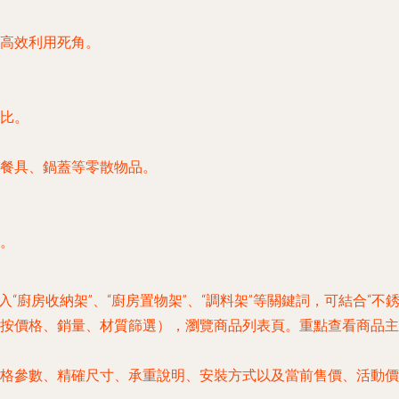
高效利用死角。
比。
餐具、鍋蓋等零散物品。
。
“廚房收納架”、“廚房置物架”、“調料架”等關鍵詞，可結合“不銹
按價格、銷量、材質篩選），瀏覽商品列表頁。
重點查看商品主
格參數、精確尺寸、承重說明、安裝方式以及
當前售價、活動價