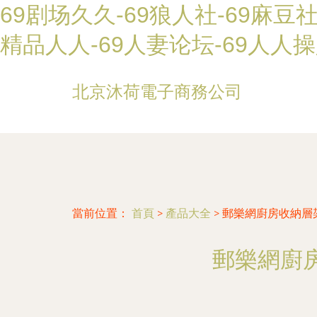
69剧场久久-69狼人社-69麻豆
精品人人-69人妻论坛-69人人
北京沐荷電子商務公司
當前位置：
首頁
>
產品大全
>
郵樂網廚房收納層
郵樂網廚