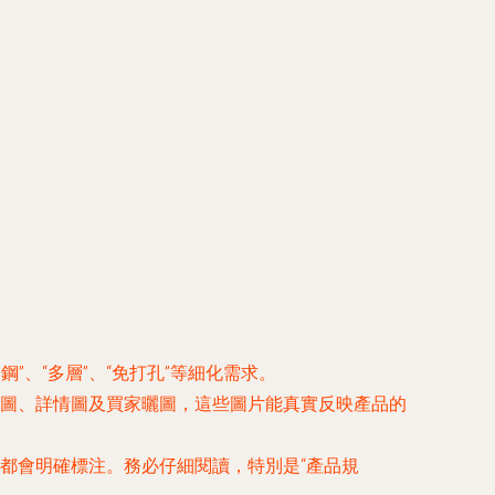
鋼”、“多層”、“免打孔”等細化需求。
圖、詳情圖及買家曬圖
，這些圖片能真實反映產品的
都會明確標注。務必仔細閱讀，特別是“產品規